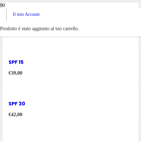
Il mio Account
FLUIDO SOLARE VISO SPF 50
Prodotto
è stato aggiunto al tuo carrello.
€
59,00
SPF 15
€
39,00
SPF 30
€
42,00